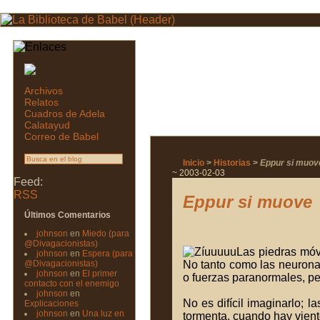
Archivos
Relatos
Cuadros de Adela
Calatayud
Correo de Babel
Inicio
>
Historias
>
Eppur si muov
~ 2003-02-03
Feed:
RSS
Eppur si muove
Últimos Comentarios
johnson
en
Miedo (para
@Divagacionistas)
Las piedras móv
johnson
en
Espera (para
@Divagacionistas)
No tanto como las neuronas
johnson
en
El primer
o fuerzas paranormales, pe
contacto con el enemigo
johnson
en
No es difícil imaginarlo; 
Explicaciones
johnson
en
Una luz en
tormenta, cuando hay vient