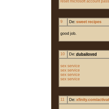
reset microsoft account pas
9
De:
sweet recipes
good job.
10
De:
dubailoved
sex service
sex service
sex service
sex service
11
De:
xfinity.com/activa