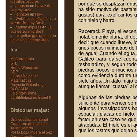
los sitios oscuros
por qué se desplazan unas
johnson
en
La voz de
ha sido motivo de bastant
Jeremy Brett
johnson
en
Hoy
gustos) para explicar los 
Webroot.com/safe
en
La
con hielo y barro.
voz de Jeremy Brett
garmin express
en
La
Racetrack Playa, el escen
voz de Jeremy Brett
magellan gps update
en
notablemente plana; el des
La voz de Jeremy Brett
decir que cuando llueve, 
unos pocos milímetros de l
Ir a:
de agua. Cuando el agua s
Galileo para darse cuent
Mi Barrapunto
STE
resbaladizo, y según todo
Homo Webensis
piedras pocos o muchos me
ARP
como evidencia durante u
El Paraíso de las
Matemáticas
siete años. Un dato majo 
Proyecto Gutenberg
aunque llamar "cuesta" al 
BLOGALIA
FoldingAtHome
Algunas de las piedras p
La Biblioteca de Babel II
suficiente para vencer sem
algunos investigadores ha
Bitácoras majas:
espacial: placas de hielo
factor en este caso es que
Una cuestión personal
Cuaderno de bitácora
atrapadas. El hielo es el 
Taller literario
que los rastros que dejan
Por la boca muere el pez
Paraphernalia