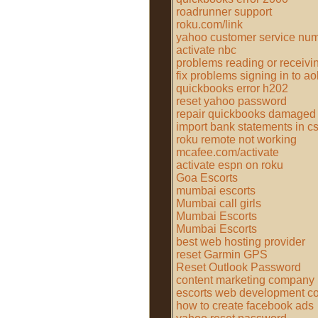
roadrunner support
roku.com/link
yahoo customer service nu
activate nbc
problems reading or receivin
fix problems signing in to ao
quickbooks error h202
reset yahoo password
repair quickbooks damaged 
import bank statements in c
roku remote not working
mcafee.com/activate
activate espn on roku
Goa Escorts
mumbai escorts
Mumbai call girls
Mumbai Escorts
Mumbai Escorts
best web hosting provider
reset Garmin GPS
Reset Outlook Password
content marketing company
escorts web development 
how to create facebook ads