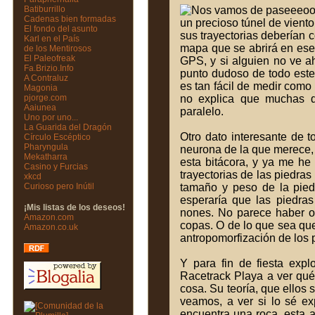
Batiburrillo
Cadenas bien formadas
un precioso túnel de viento
El fondo del asunto
sus trayectorias deberían 
Karl en el País
mapa que se abrirá en ese
de los Mentirosos
El Paleofreak
GPS, y si alguien no ve a
Fa.Brizio.Info
punto dudoso de todo este 
A Contraluz
es tan fácil de medir como
Magonia
pjorge.com
no explica que muchas d
Aaiunea
paralelo.
Uno por uno...
La Guarida del Dragón
Otro dato interesante de
Círculo Escéptico
Pharyngula
neurona de la que merece, p
Mekatharra
esta bitácora, y ya me he 
Casino y Furcias
trayectorias de las piedras
xkcd
Curioso pero Inútil
tamaño y peso de la piedr
esperaría que las piedras
¡Mis listas de los deseos!
nones. No parece haber or
Amazon.com
copas. O de lo que sea que
Amazon.co.uk
antropomorfización de los 
Y para fin de fiesta exp
Racetrack Playa a ver qué 
cosa. Su teoría, que ellos
veamos, a ver si lo sé exp
encuentra una roca, esta