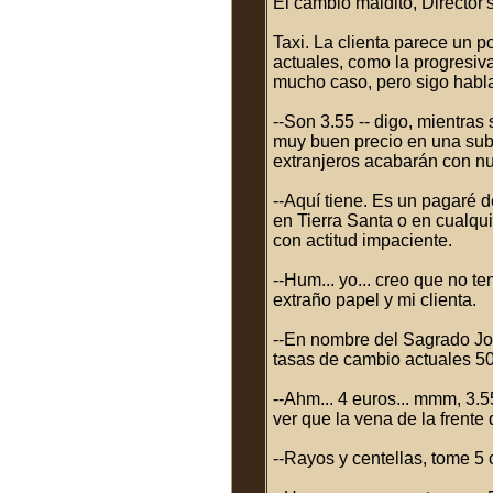
El cambio maldito, Director'
Taxi. La clienta parece un p
actuales, como la progresiv
mucho caso, pero sigo habla
--Son 3.55 -- digo, mientras
muy buen precio en una subas
extranjeros acabarán con nu
--Aquí tiene. Es un pagaré 
en Tierra Santa o en cualqui
con actitud impaciente.
--Hum... yo... creo que no te
extraño papel y mi clienta.
--En nombre del Sagrado Jo
tasas de cambio actuales 500
--Ahm... 4 euros... mmm, 3.5
ver que la vena de la frente
--Rayos y centellas, tome 5