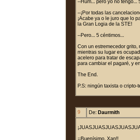
--Hum... pero yo no tengo...
--¡Por todas las cancelacio
¡Acabe ya o le juro que lo p
la Gran Logia de la STE!
--Pero... 5 céntimos...
Con un estremecedor grito, 
mientras su lugar es ocupad
acelero para tratar de escap
para cambiar el pagaré, y en
The End.
P.S: ningún taxista o cripto
9
De:
Daurmith
¡JUASJUASJUASJUASJUA
¡¡Buenísimo, Xan!!