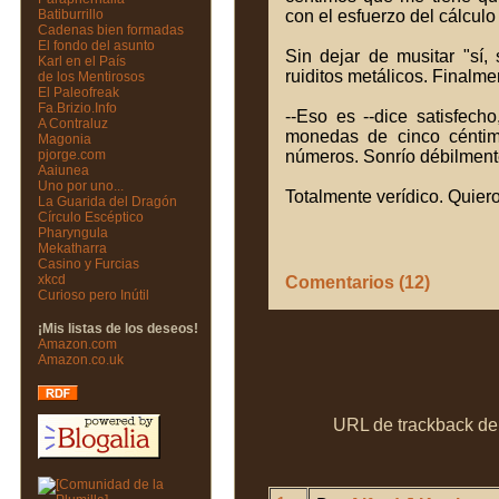
Batiburrillo
con el esfuerzo del cálculo
Cadenas bien formadas
El fondo del asunto
Sin dejar de musitar "sí,
Karl en el País
ruiditos metálicos. Final
de los Mentirosos
El Paleofreak
Fa.Brizio.Info
--Eso es --dice satisfec
A Contraluz
monedas de cinco céntimo
Magonia
pjorge.com
números. Sonrío débilment
Aaiunea
Uno por uno...
Totalmente verídico. Quiero
La Guarida del Dragón
Círculo Escéptico
Pharyngula
Mekatharra
Casino y Furcias
xkcd
Comentarios (12)
Curioso pero Inútil
¡Mis listas de los deseos!
Amazon.com
Amazon.co.uk
URL de trackback de 