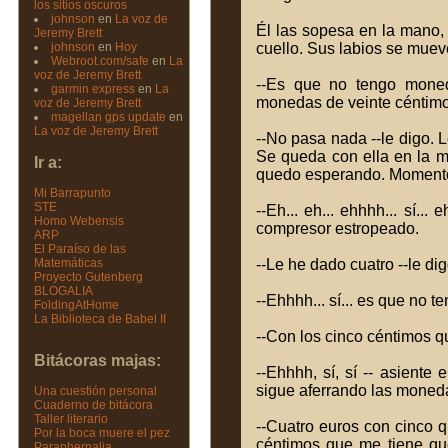
los sitios oscuros
johnson
en
La voz de
Él las sopesa en la mano,
Jeremy Brett
johnson
en
Hoy
cuello. Sus labios se muev
Webroot.com/safe
en
La
voz de Jeremy Brett
--Es que no tengo moneda
garmin express
en
La
monedas de veinte céntimo
voz de Jeremy Brett
magellan gps update
en
La voz de Jeremy Brett
--No pasa nada --le digo. 
Se queda con ella en la 
Ir a:
quedo esperando. Momento 
Mi Barrapunto
STE
--Eh... eh... ehhhh... sí..
Homo Webensis
compresor estropeado.
ARP
El Paraíso de las
Matemáticas
--Le he dado cuatro --le di
Proyecto Gutenberg
BLOGALIA
--Ehhhh... sí... es que no t
FoldingAtHome
La Biblioteca de Babel II
--Con los cinco céntimos q
Bitácoras majas:
--Ehhhh, sí, sí -- asient
sigue aferrando las moned
Una cuestión personal
Cuaderno de bitácora
Taller literario
--Cuatro euros con cinco q
Por la boca muere el pez
céntimos que me tiene que
Paraphernalia