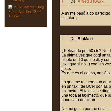
1
De:
Alfred J Kwak
A mí me pasó algo parecido 
el calor ;p
2
De:
BioMaxi
¿Peleando por 50 cts? No di
La última vez que cogí un ta
billete de 10 que le dí, y co
taxi, que si no...) cedí en v
justo.
Es que es el colmo, no sólo
Lo que me recuerda un anunc
en un taxi (de BCN por las pi
taxímetro. El taxista se diri
una toba al taxímetro, que p
pone cara de pícaro.
No me gusta porque está cl