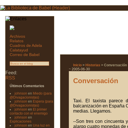
Archivos
Relatos
Cuadros de Adela
Calatayud
Correo de Babel
Inicio
>
Historias
> Conversación
~ 2005-06-30
Feed:
RSS
Conversación
Últimos Comentarios
johnson
en
Miedo (para
@Divagacionistas)
Taxi. El taxista parece 
johnson
en
Espera (para
@Divagacionistas)
balcanización en España O 
johnson
en
El primer
medias. Llegamos.
contacto con el enemigo
johnson
en
--Son tres con cincuenta y
Explicaciones
johnson
en
Una luz en
alargo cuatro monedas de 